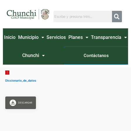
Ir
al
contenido
Inicio
Municipio
Servicios
Planes
Transparencia
Chunchi
Contáctanos
Diccionario_de_datos
DESCARGAR