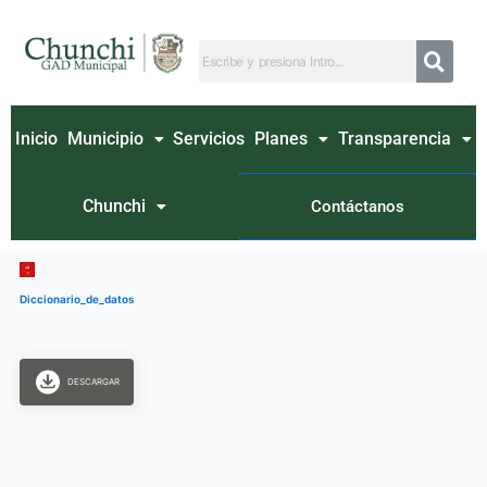
Ir
al
contenido
Inicio
Municipio
Servicios
Planes
Transparencia
Chunchi
Contáctanos
Diccionario_de_datos
DESCARGAR