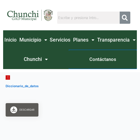
Ir
al
contenido
Inicio
Municipio
Servicios
Planes
Transparencia
Chunchi
Contáctanos
Diccionario_de_datos
DESCARGAR