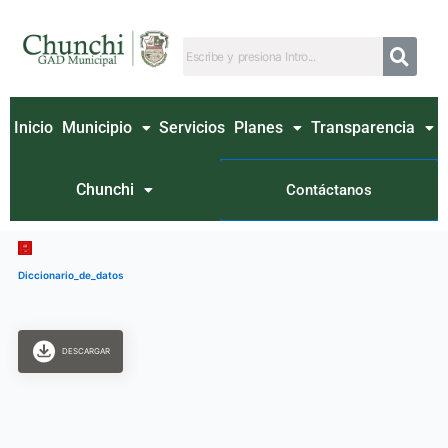
Ir
al
contenido
Inicio
Municipio
Servicios
Planes
Transparencia
Chunchi
Contáctanos
Diccionario_de_datos
DESCARGAR