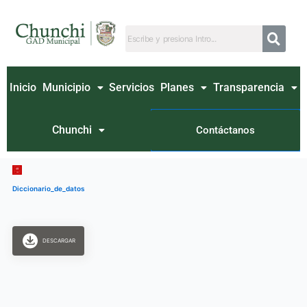
Ir
al
contenido
Inicio
Municipio
Servicios
Planes
Transparencia
Chunchi
Contáctanos
Diccionario_de_datos
DESCARGAR