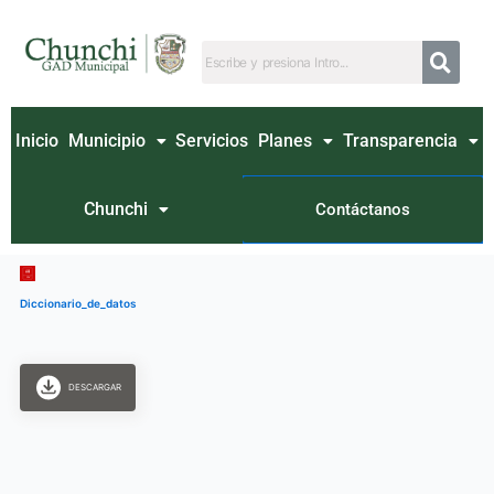
Ir
al
contenido
Inicio
Municipio
Servicios
Planes
Transparencia
Chunchi
Contáctanos
Diccionario_de_datos
DESCARGAR