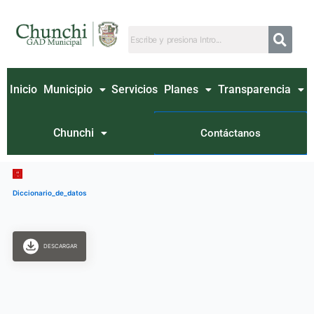
Ir
al
contenido
Inicio
Municipio
Servicios
Planes
Transparencia
Chunchi
Contáctanos
Diccionario_de_datos
DESCARGAR