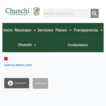
Ir
al
contenido
Inicio
Municipio
Servicios
Planes
Transparencia
Chunchi
Contáctanos
GASTOS_MEDIOS_2022
DESCARGAR
AVANCE