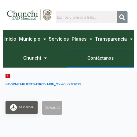
Ir
al
contenido
Inicio
Municipio
Servicios
Planes
Transparencia
Chunchi
Contáctanos
INFORME MUJERES ASRCD-MDH_CoberturaM2025
DESCARGAR
AVANCE