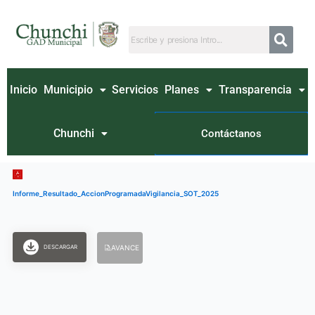
Ir
al
contenido
Inicio
Municipio
Servicios
Planes
Transparencia
Chunchi
Contáctanos
Informe_Resultado_AccionProgramadaVigilancia_SOT_2025
DESCARGAR
AVANCE