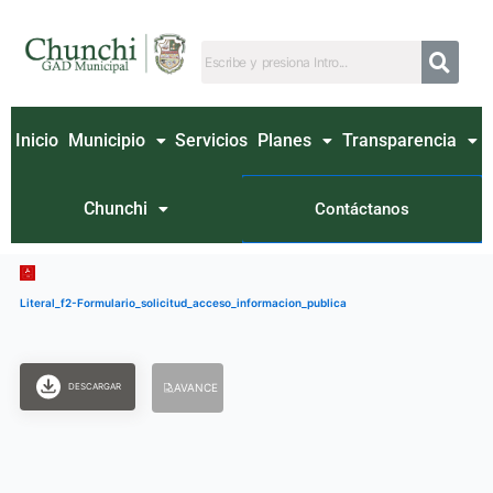
Ir
al
contenido
Inicio
Municipio
Servicios
Planes
Transparencia
Chunchi
Contáctanos
Literal_f2-Formulario_solicitud_acceso_informacion_publica
DESCARGAR
AVANCE