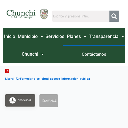
Ir
al
contenido
Inicio
Municipio
Servicios
Planes
Transparencia
Chunchi
Contáctanos
Literal_f2-Formulario_solicitud_acceso_informacion_publica
DESCARGAR
AVANCE