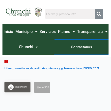
Ir
al
contenido
Inicio
Municipio
Servicios
Planes
Transparencia
Chunchi
Contáctanos
Literal_h-resultados_de_auditorias_internas_y_gubernamentales_ENERO_2021
DESCARGAR
AVANCE