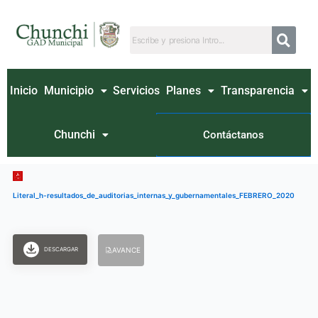
Ir
al
contenido
Inicio
Municipio
Servicios
Planes
Transparencia
Chunchi
Contáctanos
Literal_h-resultados_de_auditorias_internas_y_gubernamentales_FEBRERO_2020
DESCARGAR
AVANCE