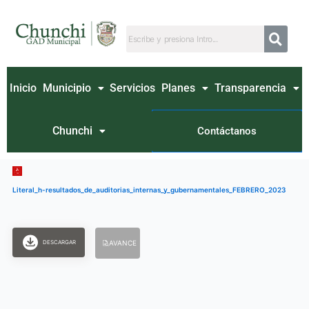
Ir
al
contenido
Inicio
Municipio
Servicios
Planes
Transparencia
Chunchi
Contáctanos
Literal_h-resultados_de_auditorias_internas_y_gubernamentales_FEBRERO_2023
DESCARGAR
AVANCE