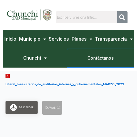
Ir
al
contenido
Inicio
Municipio
Servicios
Planes
Transparencia
Chunchi
Contáctanos
Literal_h-resultados_de_auditorias_internas_y_gubernamentales_MARZO_2023
DESCARGAR
AVANCE