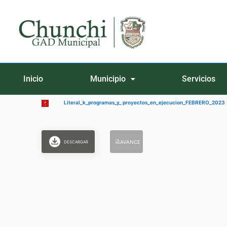
Ir
al
contenido
Inicio
Municipio
Servicios
Literal_k_programas_y_ proyectos_en_ejecucion_FEBRERO_2023
AVANCE
DESCARGAR