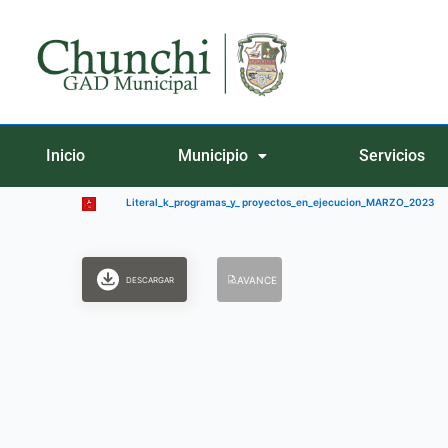
Ir
al
contenido
Inicio
Municipio
Servicios
Literal_k_programas_y_ proyectos_en_ejecucion_MARZO_2023
AVANCE
DESCARGAR