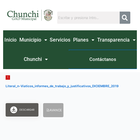
Ir
al
contenido
Inicio
Municipio
Servicios
Planes
Transparencia
Chunchi
Contáctanos
Literal_n-Viaticos_informes_de_trabajo_y_justificativos_DICIEMBRE_2019
DESCARGAR
AVANCE