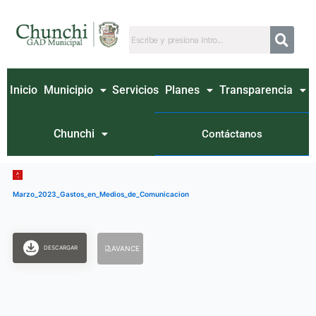
Ir
al
contenido
Inicio
Municipio
Servicios
Planes
Transparencia
Chunchi
Contáctanos
Marzo_2023_Gastos_en_Medios_de_Comunicacion
DESCARGAR
AVANCE