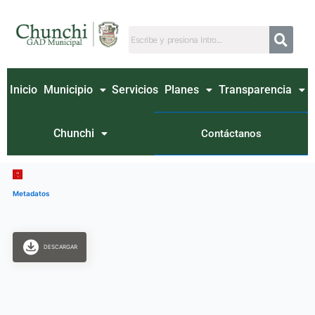
Ir
al
contenido
Inicio
Municipio
Servicios
Planes
Transparencia
Chunchi
Contáctanos
Metadatos
DESCARGAR