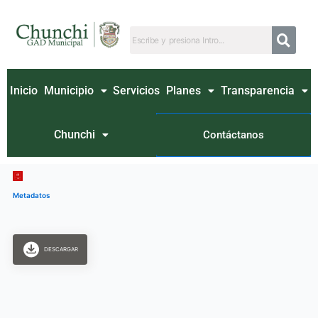
Ir
al
contenido
Inicio
Municipio
Servicios
Planes
Transparencia
Chunchi
Contáctanos
Metadatos
DESCARGAR