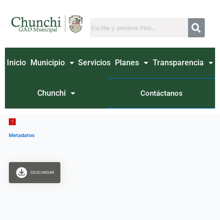
Ir
al
contenido
Inicio
Municipio
Servicios
Planes
Transparencia
Chunchi
Contáctanos
Metadatos
DESCARGAR