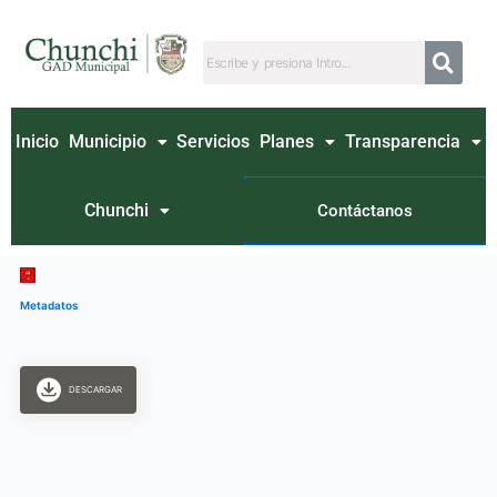
Ir
al
contenido
Inicio
Municipio
Servicios
Planes
Transparencia
Chunchi
Contáctanos
Metadatos
DESCARGAR