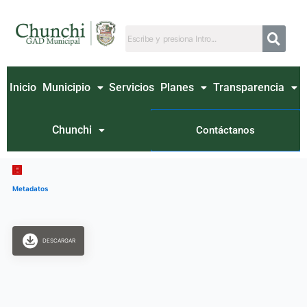
Ir
al
contenido
Inicio
Municipio
Servicios
Planes
Transparencia
Chunchi
Contáctanos
Metadatos
DESCARGAR