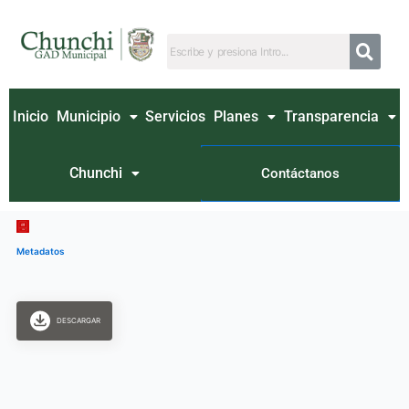
Ir
al
contenido
Inicio
Municipio
Servicios
Planes
Transparencia
Chunchi
Contáctanos
Metadatos
DESCARGAR