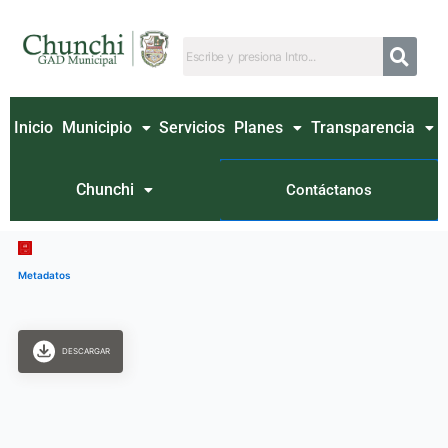
Ir
al
contenido
Inicio
Municipio
Servicios
Planes
Transparencia
Chunchi
Contáctanos
Metadatos
DESCARGAR