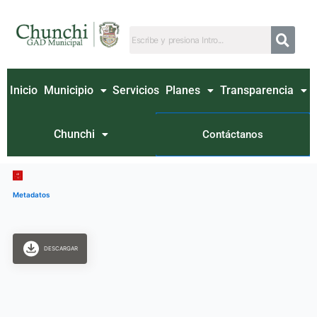
Ir
al
contenido
Inicio
Municipio
Servicios
Planes
Transparencia
Chunchi
Contáctanos
Metadatos
DESCARGAR