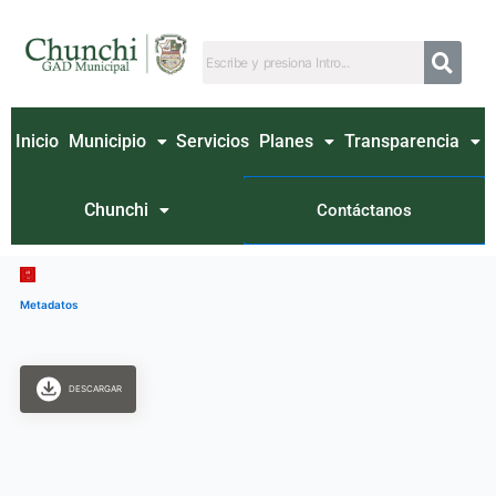
Ir
al
contenido
Inicio
Municipio
Servicios
Planes
Transparencia
Chunchi
Contáctanos
Metadatos
DESCARGAR