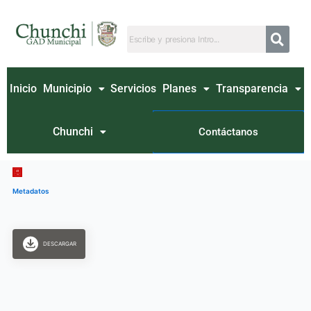
Ir
al
contenido
Inicio
Municipio
Servicios
Planes
Transparencia
Chunchi
Contáctanos
Metadatos
DESCARGAR