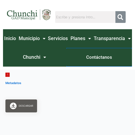
Ir
al
contenido
Inicio
Municipio
Servicios
Planes
Transparencia
Chunchi
Contáctanos
Metadatos
DESCARGAR