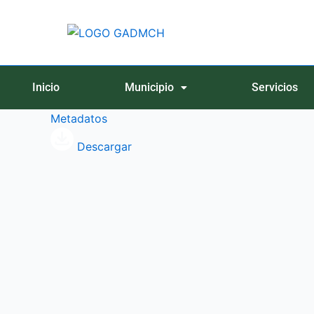
Ir
al
contenido
Inicio
Municipio
Servicios
Metadatos
Descargar