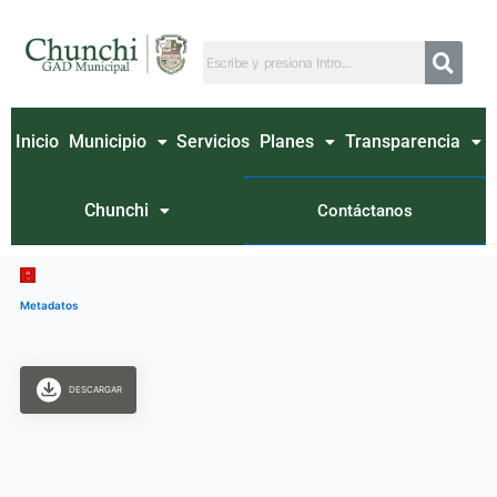
Ir
al
contenido
Inicio
Municipio
Servicios
Planes
Transparencia
Chunchi
Contáctanos
Metadatos
DESCARGAR