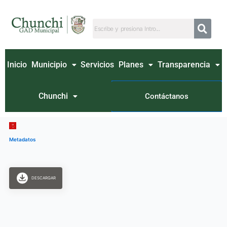
Ir
al
contenido
Inicio
Municipio
Servicios
Planes
Transparencia
Chunchi
Contáctanos
Metadatos
DESCARGAR