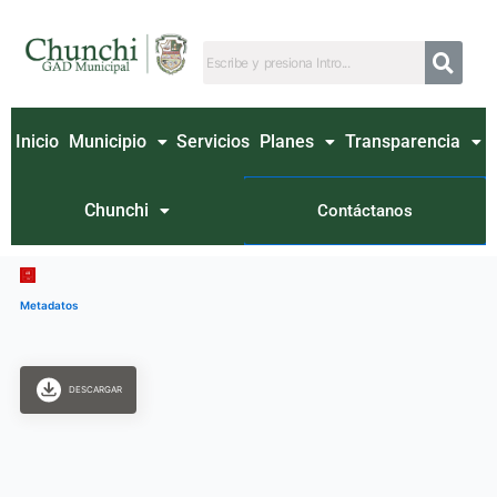
Ir
al
contenido
Inicio
Municipio
Servicios
Planes
Transparencia
Chunchi
Contáctanos
Metadatos
DESCARGAR