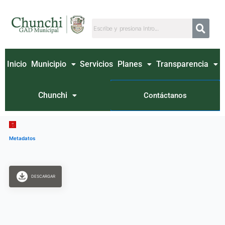
Ir
al
contenido
Inicio
Municipio
Servicios
Planes
Transparencia
Chunchi
Contáctanos
Metadatos
DESCARGAR