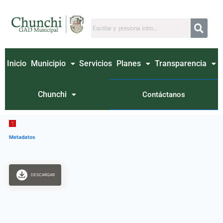
Ir
al
contenido
Inicio
Municipio
Servicios
Planes
Transparencia
Chunchi
Contáctanos
Metadatos
DESCARGAR