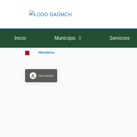
Ir
al
contenido
Inicio
Municipio
Servicios
Metadatos
DESCARGAR