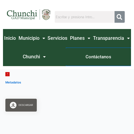
Ir
al
contenido
Inicio
Municipio
Servicios
Planes
Transparencia
Chunchi
Contáctanos
Metadatos
DESCARGAR