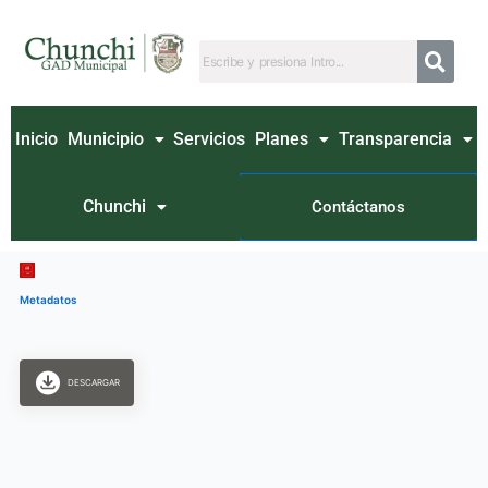
Ir
al
contenido
Inicio
Municipio
Servicios
Planes
Transparencia
Chunchi
Contáctanos
Metadatos
DESCARGAR