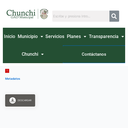
Ir
al
contenido
Inicio
Municipio
Servicios
Planes
Transparencia
Chunchi
Contáctanos
Metadatos
DESCARGAR