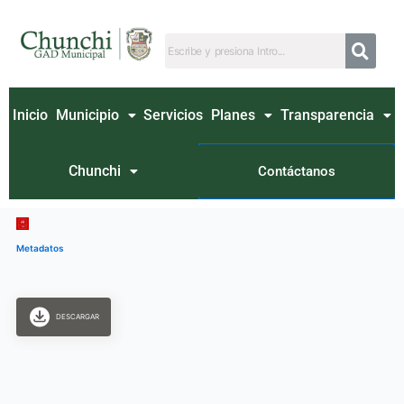
Ir
al
contenido
Inicio
Municipio
Servicios
Planes
Transparencia
Chunchi
Contáctanos
Metadatos
DESCARGAR