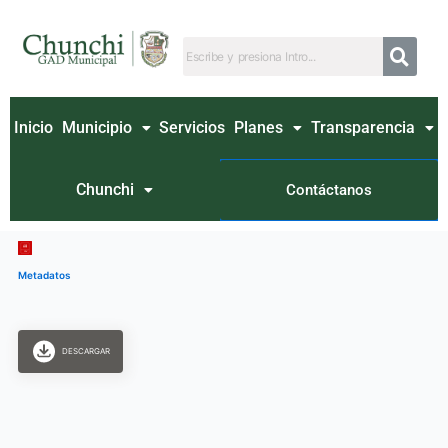
Ir
al
contenido
Inicio
Municipio
Servicios
Planes
Transparencia
Chunchi
Contáctanos
Metadatos
DESCARGAR