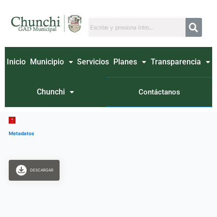
Ir
al
contenido
Inicio
Municipio
Servicios
Planes
Transparencia
Chunchi
Contáctanos
Metadatos
DESCARGAR