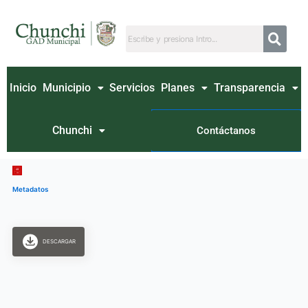
Ir
al
contenido
Inicio
Municipio
Servicios
Planes
Transparencia
Chunchi
Contáctanos
Metadatos
DESCARGAR