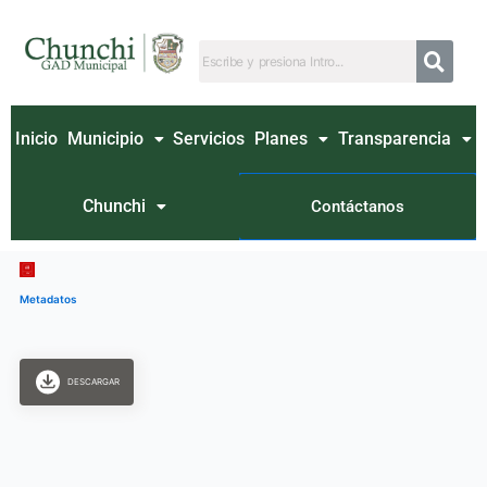
Ir
al
contenido
Inicio
Municipio
Servicios
Planes
Transparencia
Chunchi
Contáctanos
Metadatos
DESCARGAR