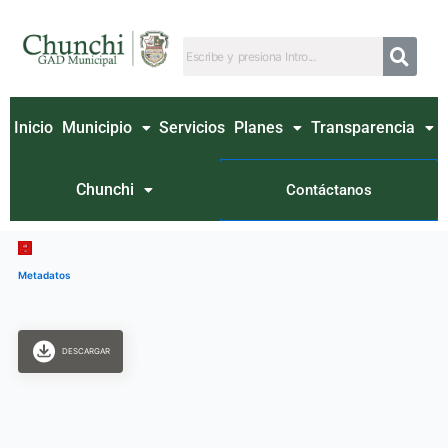
Ir
al
contenido
Inicio
Municipio
Servicios
Planes
Transparencia
Chunchi
Contáctanos
Metadatos
DESCARGAR