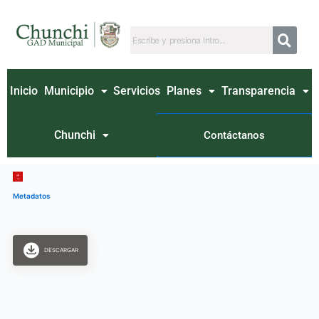
Ir
al
contenido
Inicio
Municipio
Servicios
Planes
Transparencia
Chunchi
Contáctanos
Metadatos
DESCARGAR