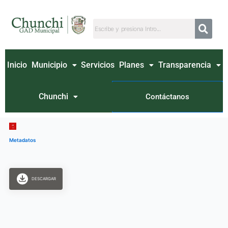
Ir
al
contenido
Inicio
Municipio
Servicios
Planes
Transparencia
Chunchi
Contáctanos
Metadatos
DESCARGAR