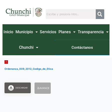
Ir
al
contenido
Inicio
Municipio
Servicios
Planes
Transparencia
Chunchi
Contáctanos
Ordenanza_009_2012_Codigo_de_Etica
DESCARGAR
AVANCE